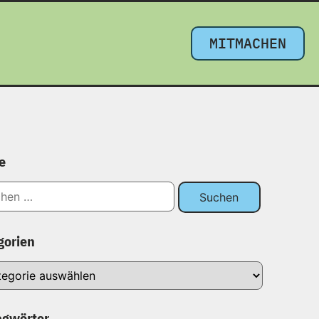
MITMACHEN
e
gorien
agwörter